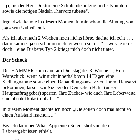
Tja, bis der Herr Doktor eine Schublade aufzog und 2 Kanülen
sowie die nötigen Nadeln „hervorzauberte“.
Irgendwie keimte in diesem Moment in mir schon die Ahnung von
„großem Unheil“ auf.
Als ich aber nach 2 Wochen noch nichts hörte, dachte ich echt „…
dann kann es ja so schlimm nicht gewesen sein …“ – wusste ich´s
doch – eine Diabetes Typ 2 kriegt mich doch nicht unter.
Der Schock
Der HAMMER kam dann am Dienstag der 3. Woche – „Herr
Wunschick, wenn wir nicht innerhalb von 14 Tagen eine
Stellungnahme sowie einen Behandlungsansatz von Ihrem Hausarzt
bekommen, lassen wir Sie bei der Deutschen Bahn (unser
Hauptauftraggeber) sperren. Ihre Zucker- wie auch Ihre Leberwerte
sind absolut katastrophal …“
In diesem Moment dachte ich noch „Die sollen doch mal nicht so
einen Aufstand machen…“
Bis ich dann per WhatsApp einen Screenshot von den
Laborergebnissen erhielt.