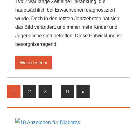
Typ 2 war lange Zeit eine Erkrankung, die
hauptsächlich bei Erwachsenen diagnostiziert
wurde. Doch in den letzten Jahrzehnten hat sich
das Bild verändert, und immer mehr Kinder und
Jugendliche sind betroffen. Diese Entwicklung ist
besorgniserregend,
Weiterlesen
Seitennummerierung
Nächste
1
2
3
…
9
»
Beiträge
der
Beiträge