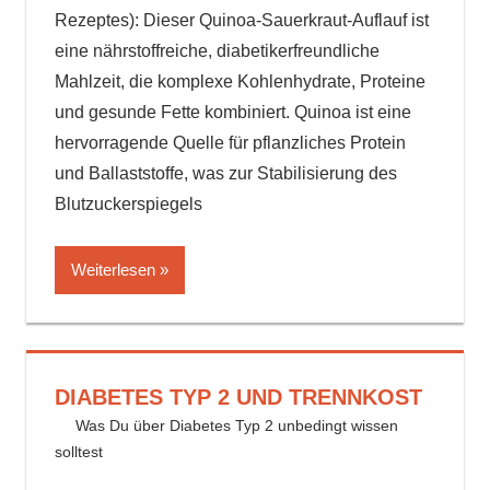
Rezeptes): Dieser Quinoa-Sauerkraut-Auflauf ist
eine nährstoffreiche, diabetikerfreundliche
Mahlzeit, die komplexe Kohlenhydrate, Proteine
und gesunde Fette kombiniert. Quinoa ist eine
hervorragende Quelle für pflanzliches Protein
und Ballaststoffe, was zur Stabilisierung des
Blutzuckerspiegels
Weiterlesen
DIABETES TYP 2 UND TRENNKOST
14. August 2024
delta_invest
Was Du über Diabetes Typ 2 unbedingt wissen
solltest