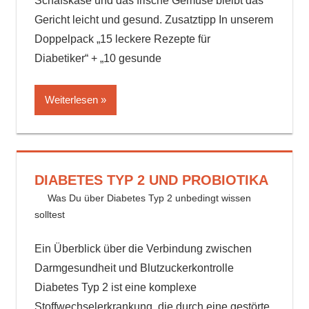
Schafskäse und das frische Gemüse bleibt das
Gericht leicht und gesund. Zusatztipp In unserem
Doppelpack „15 leckere Rezepte für
Diabetiker“ + „10 gesunde
Weiterlesen
DIABETES TYP 2 UND PROBIOTIKA
27. August 2024
delta_invest
Was Du über Diabetes Typ 2 unbedingt wissen
solltest
Ein Überblick über die Verbindung zwischen
Darmgesundheit und Blutzuckerkontrolle
Diabetes Typ 2 ist eine komplexe
Stoffwechselerkrankung, die durch eine gestörte