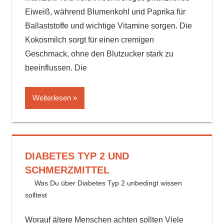
Eiweiß, während Blumenkohl und Paprika für
Ballaststoffe und wichtige Vitamine sorgen. Die
Kokosmilch sorgt für einen cremigen
Geschmack, ohne den Blutzucker stark zu
beeinflussen. Die
Weiterlesen
DIABETES TYP 2 UND
SCHMERZMITTEL
19. August 2024
delta_invest
Was Du über Diabetes Typ 2 unbedingt wissen
solltest
Worauf ältere Menschen achten sollten Viele