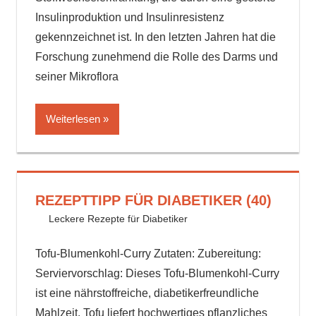
Insulinproduktion und Insulinresistenz
gekennzeichnet ist. In den letzten Jahren hat die
Forschung zunehmend die Rolle des Darms und
seiner Mikroflora
Weiterlesen
REZEPTTIPP FÜR DIABETIKER (40)
23. August 2024
delta_invest
Leckere Rezepte für Diabetiker
Tofu-Blumenkohl-Curry Zutaten: Zubereitung:
Serviervorschlag: Dieses Tofu-Blumenkohl-Curry
ist eine nährstoffreiche, diabetikerfreundliche
Mahlzeit. Tofu liefert hochwertiges pflanzliches