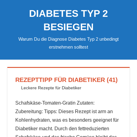
Zum
DIABETES TYP 2
Inhalt
springen
BESIEGEN
Warum Du die Diagnose Diabetes Typ 2 unbedingt
erstnehmen solltest
REZEPTTIPP FÜR DIABETIKER (41)
30. August 2024
delta_invest
Leckere Rezepte für Diabetiker
Schafskäse-Tomaten-Gratin Zutaten:
Zubereitung: Tipps: Dieses Rezept ist arm an
Kohlenhydraten, was es besonders geeignet für
Diabetiker macht. Durch den fettreduzierten