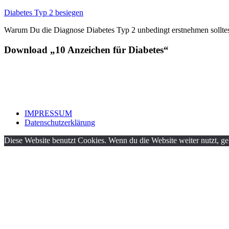
Zum
Diabetes Typ 2 besiegen
Inhalt
Warum Du die Diagnose Diabetes Typ 2 unbedingt erstnehmen sollte
springen
Download „10 Anzeichen für Diabetes“
IMPRESSUM
Datenschutzerklärung
Diese Website benutzt Cookies. Wenn du die Website weiter nutzt, g