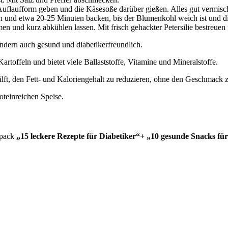
uflaufform geben und die Käsesoße darüber gießen. Alles gut vermisch
en und etwa 20-25 Minuten backen, bis der Blumenkohl weich ist und d
und kurz abkühlen lassen. Mit frisch gehackter Petersilie bestreuen 
ondern auch gesund und diabetikerfreundlich.
rtoffeln und bietet viele Ballaststoffe, Vitamine und Mineralstoffe.
t, den Fett- und Kaloriengehalt zu reduzieren, ohne den Geschmack zu
oteinreichen Speise.
lpack
„15 leckere Rezepte für Diabetiker“+ „10 gesunde Snacks für