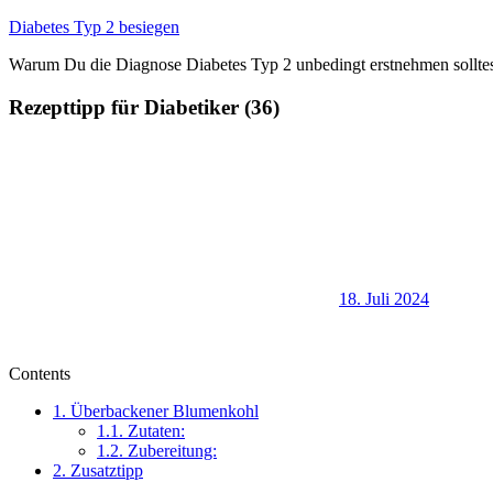
Zum
Diabetes Typ 2 besiegen
Inhalt
Warum Du die Diagnose Diabetes Typ 2 unbedingt erstnehmen sollte
springen
Rezepttipp für Diabetiker (36)
18. Juli 2024
Contents
1.
Überbackener Blumenkohl
1.1.
Zutaten:
1.2.
Zubereitung:
2.
Zusatztipp