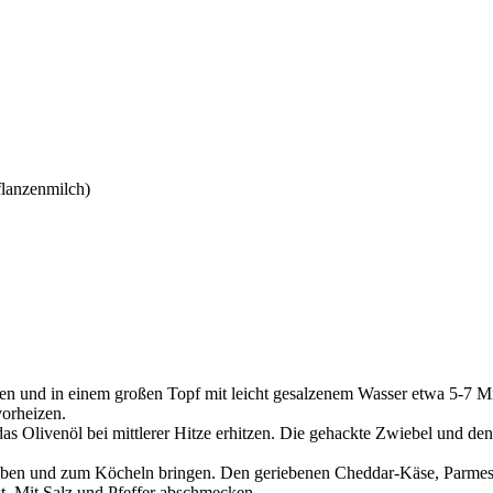
flanzenmilch)
n und in einem großen Topf mit leicht gesalzenem Wasser etwa 5-7 Minut
vorheizen.
 das Olivenöl bei mittlerer Hitze erhitzen. Die gehackte Zwiebel und d
geben und zum Köcheln bringen. Den geriebenen Cheddar-Käse, Parmes
t. Mit Salz und Pfeffer abschmecken.