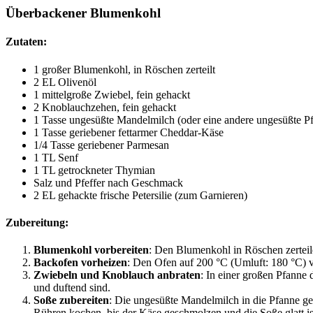
Überbackener Blumenkohl
Zutaten:
1 großer Blumenkohl, in Röschen zerteilt
2 EL Olivenöl
1 mittelgroße Zwiebel, fein gehackt
2 Knoblauchzehen, fein gehackt
1 Tasse ungesüßte Mandelmilch (oder eine andere ungesüßte P
1 Tasse geriebener fettarmer Cheddar-Käse
1/4 Tasse geriebener Parmesan
1 TL Senf
1 TL getrockneter Thymian
Salz und Pfeffer nach Geschmack
2 EL gehackte frische Petersilie (zum Garnieren)
Zubereitung:
Blumenkohl vorbereiten
: Den Blumenkohl in Röschen zerteile
Backofen vorheizen
: Den Ofen auf 200 °C (Umluft: 180 °C) 
Zwiebeln und Knoblauch anbraten
: In einer großen Pfanne
und duftend sind.
Soße zubereiten
: Die ungesüßte Mandelmilch in die Pfanne 
Rühren kochen, bis der Käse geschmolzen und die Soße glatt is