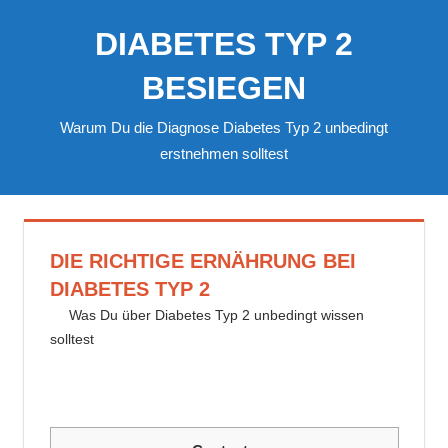
Zum
DIABETES TYP 2
Inhalt
springen
BESIEGEN
Warum Du die Diagnose Diabetes Typ 2 unbedingt
erstnehmen solltest
DIE RICHTIGE ERNÄHRUNG BEI
DIABETES TYP 2
25. November 2023
delta_invest
Was Du über Diabetes Typ 2 unbedingt wissen
solltest