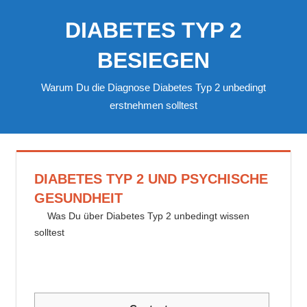
Zum
DIABETES TYP 2
Inhalt
springen
BESIEGEN
Warum Du die Diagnose Diabetes Typ 2 unbedingt
erstnehmen solltest
DIABETES TYP 2 UND PSYCHISCHE
GESUNDHEIT
5. Mai 2024
delta_invest
Was Du über Diabetes Typ 2 unbedingt wissen
solltest