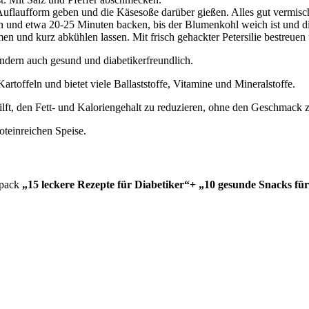
uflaufform geben und die Käsesoße darüber gießen. Alles gut vermisch
en und etwa 20-25 Minuten backen, bis der Blumenkohl weich ist und d
und kurz abkühlen lassen. Mit frisch gehackter Petersilie bestreuen 
ondern auch gesund und diabetikerfreundlich.
rtoffeln und bietet viele Ballaststoffe, Vitamine und Mineralstoffe.
t, den Fett- und Kaloriengehalt zu reduzieren, ohne den Geschmack zu
oteinreichen Speise.
lpack
„15 leckere Rezepte für Diabetiker“+ „10 gesunde Snacks für