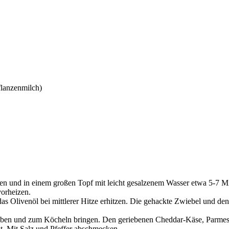
flanzenmilch)
n und in einem großen Topf mit leicht gesalzenem Wasser etwa 5-7 Minut
vorheizen.
 das Olivenöl bei mittlerer Hitze erhitzen. Die gehackte Zwiebel und d
geben und zum Köcheln bringen. Den geriebenen Cheddar-Käse, Parmes
t. Mit Salz und Pfeffer abschmecken.