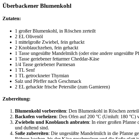
Überbackener Blumenkohl
Zutaten:
1 großer Blumenkohl, in Röschen zerteilt
2 EL Olivenöl
1 mittelgroße Zwiebel, fein gehackt
2 Knoblauchzehen, fein gehackt
1 Tasse ungesüßte Mandelmilch (oder eine andere ungesüßte P
1 Tasse geriebener fettarmer Cheddar-Käse
1/4 Tasse geriebener Parmesan
1 TL Senf
1 TL getrockneter Thymian
Salz und Pfeffer nach Geschmack
2 EL gehackte frische Petersilie (zum Garnieren)
Zubereitung:
Blumenkohl vorbereiten
: Den Blumenkohl in Röschen zerteile
Backofen vorheizen
: Den Ofen auf 200 °C (Umluft: 180 °C) 
Zwiebeln und Knoblauch anbraten
: In einer großen Pfanne
und duftend sind.
Soße zubereiten
: Die ungesüßte Mandelmilch in die Pfanne 
Rühren kochen, bis der Käse geschmolzen und die Soße glatt is