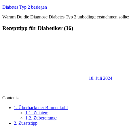
Zum
Diabetes Typ 2 besiegen
Inhalt
Warum Du die Diagnose Diabetes Typ 2 unbedingt erstnehmen sollte
springen
Rezepttipp für Diabetiker (36)
18. Juli 2024
Contents
1.
Überbackener Blumenkohl
1.1.
Zutaten:
1.2.
Zubereitung:
2.
Zusatztipp