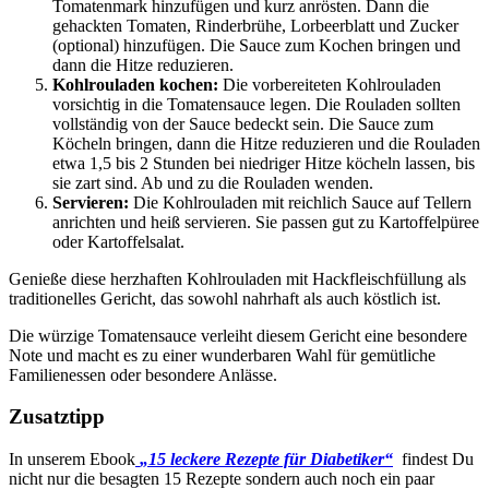
Tomatenmark hinzufügen und kurz anrösten. Dann die
gehackten Tomaten, Rinderbrühe, Lorbeerblatt und Zucker
(optional) hinzufügen. Die Sauce zum Kochen bringen und
dann die Hitze reduzieren.
Kohlrouladen kochen:
Die vorbereiteten Kohlrouladen
vorsichtig in die Tomatensauce legen. Die Rouladen sollten
vollständig von der Sauce bedeckt sein. Die Sauce zum
Köcheln bringen, dann die Hitze reduzieren und die Rouladen
etwa 1,5 bis 2 Stunden bei niedriger Hitze köcheln lassen, bis
sie zart sind. Ab und zu die Rouladen wenden.
Servieren:
Die Kohlrouladen mit reichlich Sauce auf Tellern
anrichten und heiß servieren. Sie passen gut zu Kartoffelpüree
oder Kartoffelsalat.
Genieße diese herzhaften Kohlrouladen mit Hackfleischfüllung als
traditionelles Gericht, das sowohl nahrhaft als auch köstlich ist.
Die würzige Tomatensauce verleiht diesem Gericht eine besondere
Note und macht es zu einer wunderbaren Wahl für gemütliche
Familienessen oder besondere Anlässe.
Zusatztipp
In unserem Ebook
„15 leckere Rezepte für Diabetiker“
findest Du
nicht nur die besagten 15 Rezepte sondern auch noch ein paar