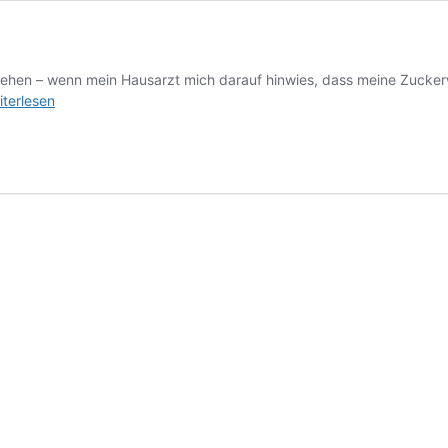
ehen – wenn mein Hausarzt mich darauf hinwies, dass meine Zuckerwe
E
iterlesen
LES
GANN