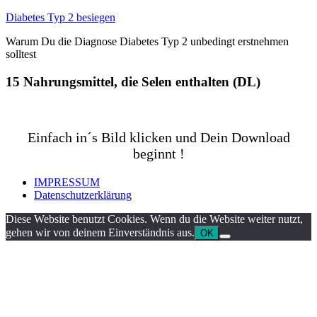
Zum
Diabetes Typ 2 besiegen
Inhalt
Warum Du die Diagnose Diabetes Typ 2 unbedingt erstnehmen
springen
solltest
15 Nahrungsmittel, die Selen enthalten (DL)
Einfach in´s Bild klicken und Dein Download
beginnt !
IMPRESSUM
Datenschutzerklärung
Diese Website benutzt Cookies. Wenn du die Website weiter nutzt,
gehen wir von deinem Einverständnis aus.
OK