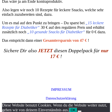
Das wäre ja am Ende kontraproduktiv.
Also legen wir noch 10 Rezepte für leckere Snacks, welche sehr
einfach zuzubereiten sind, dazu.
Um es mal auf den Punkt zu bringen – Du sparst bei
„15 leckere
Rezepte für Diabetiker“
30 € auf den regulären Preis und erhältst
zusätzlich noch
„10 gesunde Snacks für Diabetiker“
für 0 € dazu.
Das entspricht dann einer
Gesamtersparnis von 47 €
!
Sichere Dir also
JETZT
diesen Doppelpack für
nur
17 €
!
IMPRESSUM
Datenschutzerklärung
Diese Website benutzt Cookies. Wenn du die Website weiter nutzt,
gehen wir von deinem Einverständnis aus.
OK