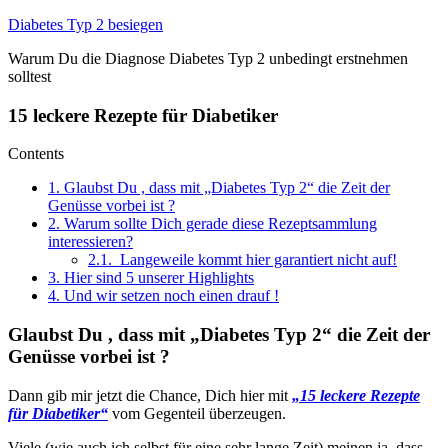
Zum
Diabetes Typ 2 besiegen
Inhalt
Warum Du die Diagnose Diabetes Typ 2 unbedingt erstnehmen
springen
solltest
15 leckere Rezepte für Diabetiker
Contents
1.
Glaubst Du , dass mit „Diabetes Typ 2“ die Zeit der
Genüsse vorbei ist ?
2.
Warum sollte Dich gerade diese Rezeptsammlung
interessieren?
2.1.
Langeweile kommt hier garantiert nicht auf!
3.
Hier sind 5 unserer Highlights
4.
Und wir setzen noch einen drauf !
Glaubst Du , dass mit „Diabetes Typ 2“ die Zeit der
Genüsse vorbei ist ?
Dann gib mir jetzt die Chance, Dich hier mit
„15 leckere Rezepte
für Diabetiker“
vom Gegenteil überzeugen.
Viele (wie auch ich selbst für eine sehr lange Zeit) meinen ja, dass