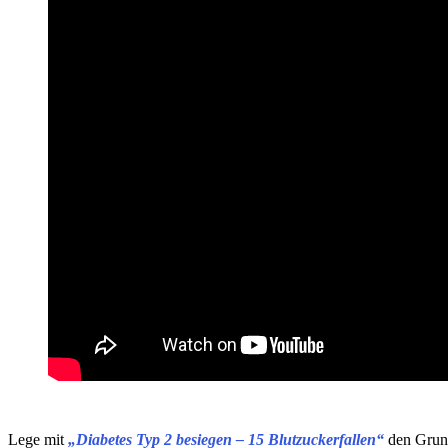
Lege mit
„Diabetes Typ 2 besiegen – 15 Blutzuckerfallen“
den Grund