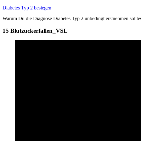
Zum
Diabetes Typ 2 besiegen
Inhalt
Warum Du die Diagnose Diabetes Typ 2 unbedingt erstnehmen sollte
springen
15 Blutzuckerfallen_VSL